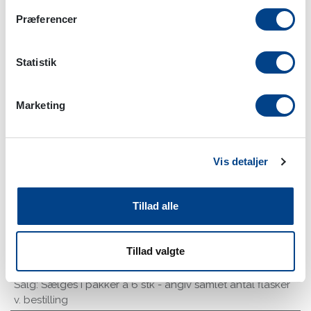
Præferencer
Statistik
Marketing
Jecuplex 500 ml
Vis detaljer
Tilføj til favoritliste
Tillad alle
Indhold pr. enhed
:
500 ml
Pakning
:
Flaske
Tillad valgte
Form
:
Væske
Salg
:
Sælges i pakker à 6 stk - angiv samlet antal flasker
v. bestilling