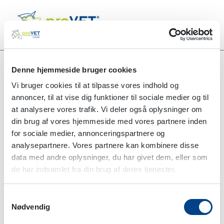
Denne hjemmeside bruger cookies
Vi bruger cookies til at tilpasse vores indhold og
Alle produkter
Sutur PO02130D Polydioxanone 36 stk.
annoncer, til at vise dig funktioner til sociale medier og til
at analysere vores trafik. Vi deler også oplysninger om
din brug af vores hjemmeside med vores partnere inden
for sociale medier, annonceringspartnere og
analysepartnere. Vores partnere kan kombinere disse
data med andre oplysninger, du har givet dem, eller som
de har indsamlet fra din brug af deres tjenester.
Samtykkevalg
Nødvendig