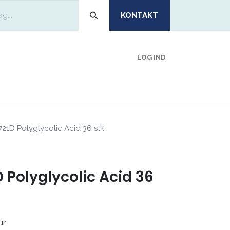
KONTAKT
LOG IND
EMIDLER
OM
BLIV KUNDE
VI ANBEFALER
21D Polyglycolic Acid 36 stk
 Polyglycolic Acid 36
ur