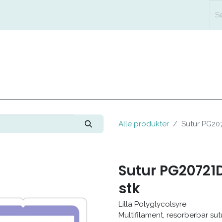
FORSIDE
SHOP
LÆG
Alle produkter
Sutur PG207
Sutur PG20721D
stk
Lilla Polyglycolsyre
Multifilament, resorberbar sut