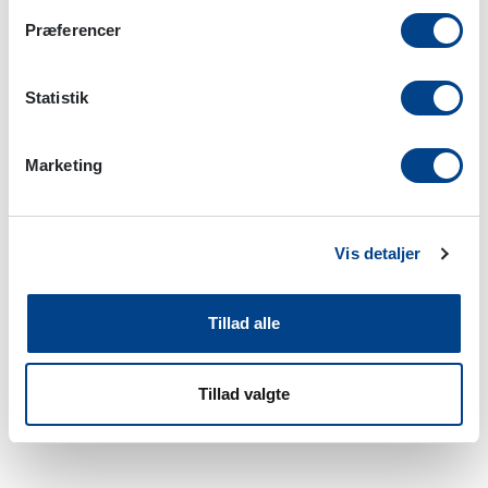
Præferencer
Statistik
Marketing
AniSet L/A, 4 Spike
Vis detaljer
Tilføj til favoritliste
Tillad alle
Pakningsstørrelse
:
10 stk
Pakning
:
Æske
Tillad valgte