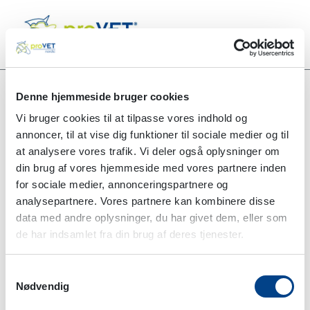
Denne hjemmeside bruger cookies
Vi bruger cookies til at tilpasse vores indhold og
Alle produkter
annoncer, til at vise dig funktioner til sociale medier og til
Sutur FG01930D Orange polyvinylidenflourid, 24 stk
at analysere vores trafik. Vi deler også oplysninger om
din brug af vores hjemmeside med vores partnere inden
for sociale medier, annonceringspartnere og
analysepartnere. Vores partnere kan kombinere disse
data med andre oplysninger, du har givet dem, eller som
de har indsamlet fra din brug af deres tjenester.
Samtykkevalg
Nødvendig