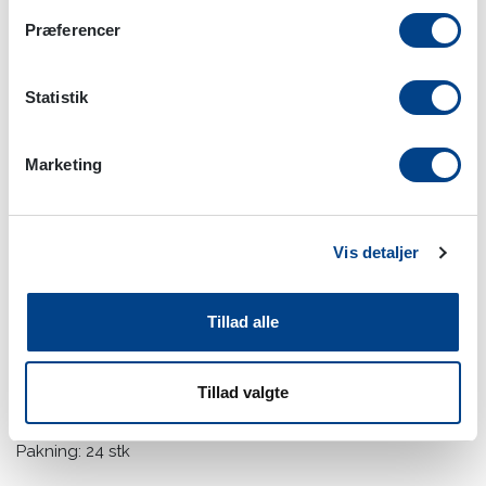
Præferencer
Statistik
Marketing
Vis detaljer
Sutur FG01930D Orange
polyvinylidenflourid, 24 stk
Tillad alle
Orange fluorescerende Polyvinylidenflourid
Monofilament, ikke-resorberbar sutur
USP 1
Tillad valgte
3/8 cirkel omvendt skærende, 50 mm nål
Suturlængde: 90 cm
Pakning: 24 stk