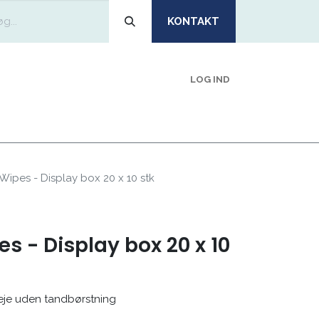
KONTAKT
LOG IND
EMIDLER
OM
BLIV KUNDE
VI ANBEFALER
ipes - Display box 20 x 10 stk
s - Display box 20 x 10
leje uden tandbørstning