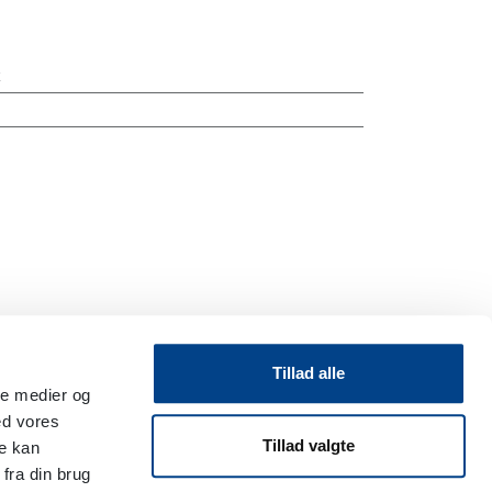
k
Tillad alle
ale medier og
ed vores
Tillad valgte
re kan
fra din brug