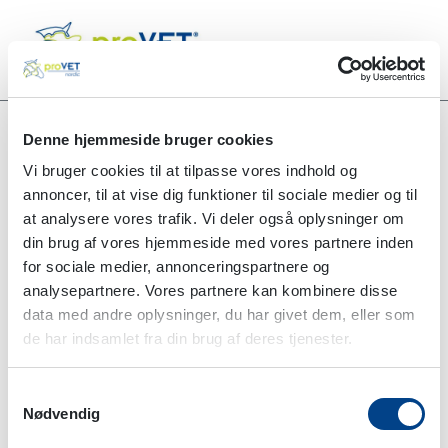
Denne hjemmeside bruger cookies
Vi bruger cookies til at tilpasse vores indhold og
Alle produkter
CUTANIA A-Shampoo 236 ml
annoncer, til at vise dig funktioner til sociale medier og til
at analysere vores trafik. Vi deler også oplysninger om
NYHED
din brug af vores hjemmeside med vores partnere inden
for sociale medier, annonceringspartnere og
analysepartnere. Vores partnere kan kombinere disse
data med andre oplysninger, du har givet dem, eller som
de har indsamlet fra din brug af deres tjenester.
Samtykkevalg
Nødvendig