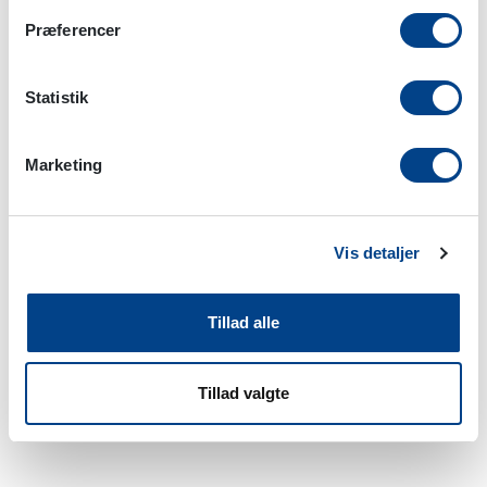
Præferencer
Statistik
Marketing
CUTANIA A-Shampoo 236 ml
Vis detaljer
Tilføj til favoritliste
Tillad alle
Indhold pr. enhed
:
236 ml
Pakning
:
Flaske
Tillad valgte