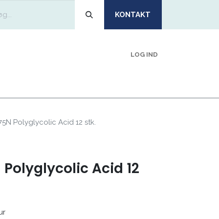
KONTAKT
LOG IND
EMIDLER
OM
BLIV KUNDE
VI ANBEFALER
5N Polyglycolic Acid 12 stk.
Polyglycolic Acid 12
ur