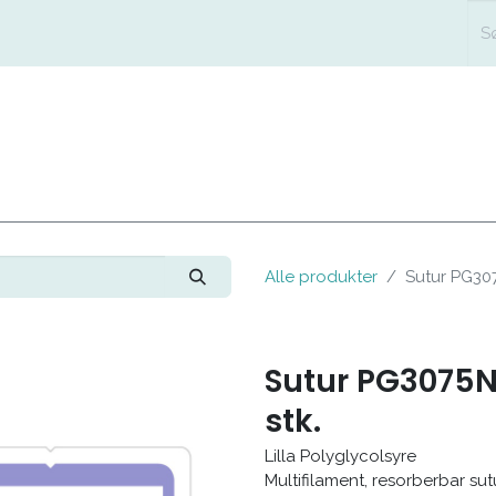
FORSIDE
SHOP
LÆG
Alle produkter
Sutur PG307
Sutur PG3075N 
stk.
Lilla Polyglycolsyre
Multifilament, resorberbar sut