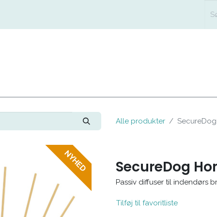
FORSIDE
SHOP
LÆG
Alle produkter
SecureDog 
NYHED
SecureDog Hom
Passiv diffuser til indendørs b
Tilføj til favoritliste