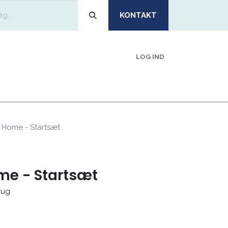
KONTAKT
LOG IND
EMIDLER
OM
BLIV KUNDE
VI ANBEFALER
Home - Startsæt
e - Startsæt
rug