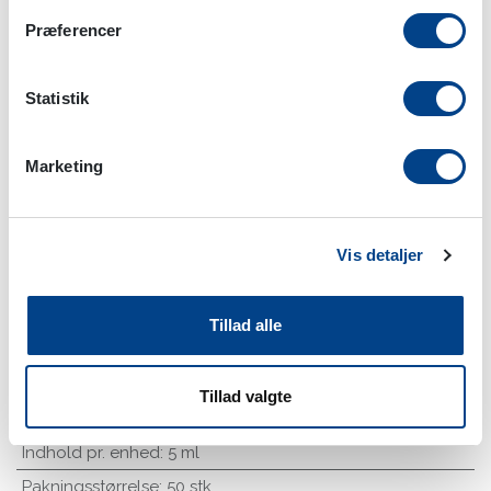
Præferencer
Statistik
Marketing
Discus Compositum ad us. vet. 50
Vis detaljer
x 5 ml
Tillad alle
Bestillingsvare
Tilføj til favoritliste
Tillad valgte
Indhold pr. enhed
:
5 ml
Pakningsstørrelse
:
50 stk