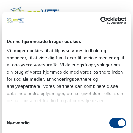
Denne hjemmeside bruger cookies
Vi bruger cookies til at tilpasse vores indhold og
Alle produkter
Discus Compositum ad us. vet. 50 x 5 ml
annoncer, til at vise dig funktioner til sociale medier og til
at analysere vores trafik. Vi deler også oplysninger om
Bestillingsvare
din brug af vores hjemmeside med vores partnere inden
for sociale medier, annonceringspartnere og
analysepartnere. Vores partnere kan kombinere disse
data med andre oplysninger, du har givet dem, eller som
de har indsamlet fra din brug af deres tjenester.
Samtykkevalg
Nødvendig