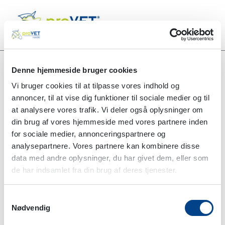
Denne hjemmeside bruger cookies
Vi bruger cookies til at tilpasse vores indhold og
Alle produkter
Sutur PG3075D Polyglycolic Acid 36 stk.
annoncer, til at vise dig funktioner til sociale medier og til
at analysere vores trafik. Vi deler også oplysninger om
Midlertidigt udsolgt
din brug af vores hjemmeside med vores partnere inden
for sociale medier, annonceringspartnere og
analysepartnere. Vores partnere kan kombinere disse
data med andre oplysninger, du har givet dem, eller som
de har indsamlet fra din brug af deres tjenester.
Samtykkevalg
Nødvendig